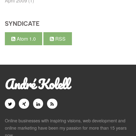
April 2009
(1)
SYNDICATE
Atom 1.0
RSS
André Kolell
Online businesses with inspiring visions, web development and
online marketing have been my passion for more than 15 years
now.